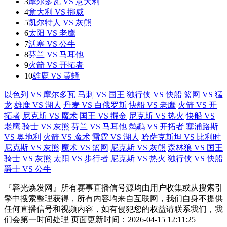
3
摩尔多瓦 VS 意大利
4
意大利 VS 挪威
5
凯尔特人 VS 灰熊
6
太阳 VS 老鹰
7
活塞 VS 公牛
8
芬兰 VS 马耳他
9
火箭 VS 开拓者
10
雄鹿 VS 黄蜂
以色列 VS 摩尔多瓦
马刺 VS 国王
独行侠 VS 快船
篮网 VS 猛
龙
雄鹿 VS 湖人
丹麦 VS 白俄罗斯
快船 VS 老鹰
火箭 VS 开
拓者
尼克斯 VS 魔术
国王 VS 掘金
尼克斯 VS 热火
快船 VS
老鹰
骑士 VS 灰熊
芬兰 VS 马耳他
鹈鹕 VS 开拓者
塞浦路斯
VS 奥地利
火箭 VS 魔术
雷霆 VS 湖人
哈萨克斯坦 VS 比利时
尼克斯 VS 灰熊
魔术 VS 篮网
尼克斯 VS 灰熊
森林狼 VS 国王
骑士 VS 灰熊
太阳 VS 步行者
尼克斯 VS 热火
独行侠 VS 快船
爵士 VS 公牛
『容光焕发网』所有赛事直播信号源均由用户收集或从搜索引
擎中搜索整理获得，所有内容均来自互联网，我们自身不提供
任何直播信号和视频内容，如有侵犯您的权益请联系我们，我
们会第一时间处理 页面更新时间：2026-04-15 12:11:25