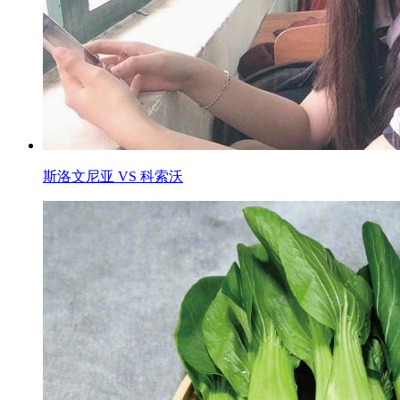
斯洛文尼亚 VS 科索沃