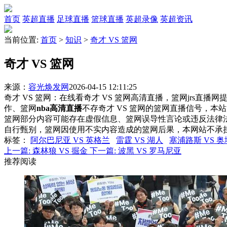
首页
英超直播
足球直播
篮球直播
英超录像
英超资讯
当前位置:
首页
>
知识
>
奇才 VS 篮网
奇才 VS 篮网
来源：
容光焕发网
2026-04-15 12:11:25
奇才 VS 篮网：在线看奇才 VS 篮网高清直播，篮网jrs直播
作、篮网
nba高清直播
不存奇才 VS 篮网的篮网直播信号，
篮网部分内容可能存在虚假信息、篮网误导性言论或违反法律
自行甄别，篮网因使用不实内容造成的篮网后果，本网站不承
标签
：
阿尔巴尼亚 VS 英格兰
雷霆 VS 湖人
塞浦路斯 VS 
上一篇:
森林狼 VS 掘金
下一篇:
波黑 VS 罗马尼亚
推荐阅读