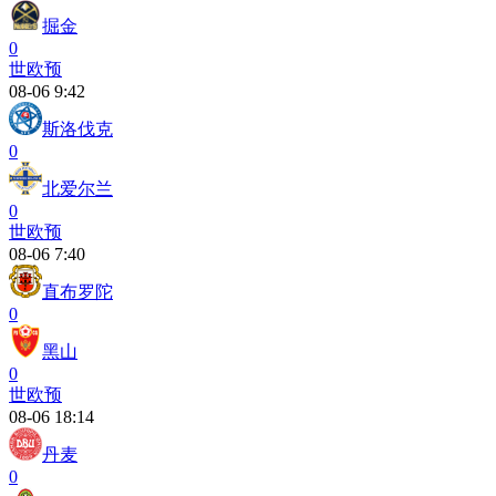
掘金
0
世欧预
08-06 9:42
斯洛伐克
0
北爱尔兰
0
世欧预
08-06 7:40
直布罗陀
0
黑山
0
世欧预
08-06 18:14
丹麦
0