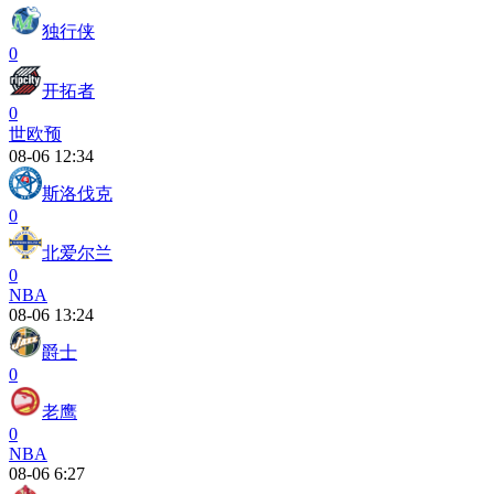
独行侠
0
开拓者
0
世欧预
08-06 12:34
斯洛伐克
0
北爱尔兰
0
NBA
08-06 13:24
爵士
0
老鹰
0
NBA
08-06 6:27