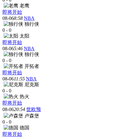
老鹰
即将开始
08-06
8:58
NBA
独行侠
0
-
0
太阳
即将开始
08-06
5:46
NBA
独行侠
0
-
0
开拓者
即将开始
08-06
11:55
NBA
尼克斯
0
-
0
热火
即将开始
08-06
20:54
世欧预
卢森堡
0
-
0
德国
即将开始