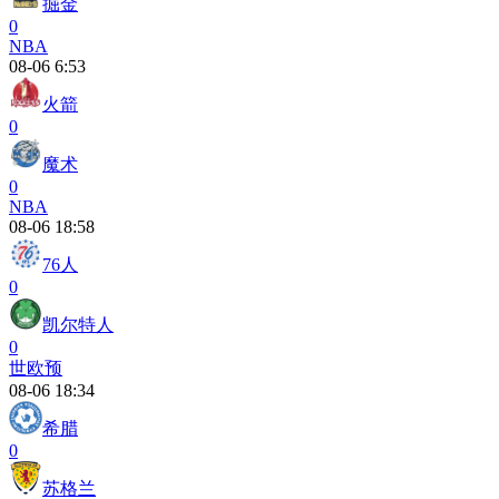
掘金
0
NBA
08-06 6:53
火箭
0
魔术
0
NBA
08-06 18:58
76人
0
凯尔特人
0
世欧预
08-06 18:34
希腊
0
苏格兰