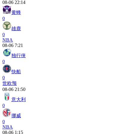
08-06 22:14
黄蜂
0
雄鹿
0
NBA
08-06 7:21
独行侠
0
快船
0
世欧预
08-06 21:50
意大利
0
挪威
0
NBA
08-06 1:15