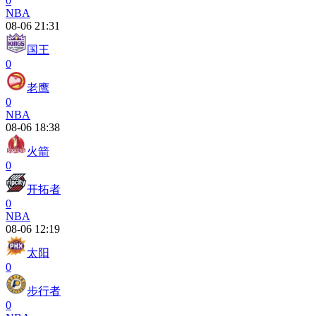
0
NBA
08-06 21:31
国王
0
老鹰
0
NBA
08-06 18:38
火箭
0
开拓者
0
NBA
08-06 12:19
太阳
0
步行者
0