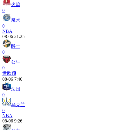
火箭
0
魔术
0
NBA
08-06 21:25
爵士
0
公牛
0
世欧预
08-06 7:46
法国
0
乌克兰
0
NBA
08-06 9:26