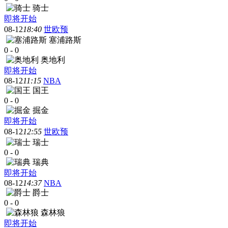
骑士
即将开始
08-12
18:40
世欧预
塞浦路斯
0
-
0
奥地利
即将开始
08-12
11:15
NBA
国王
0
-
0
掘金
即将开始
08-12
12:55
世欧预
瑞士
0
-
0
瑞典
即将开始
08-12
14:37
NBA
爵士
0
-
0
森林狼
即将开始