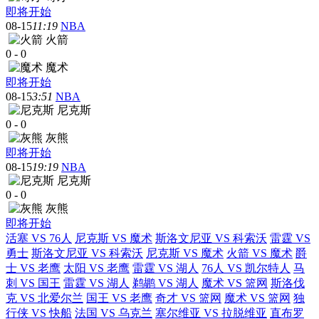
即将开始
08-15
11:19
NBA
火箭
0
-
0
魔术
即将开始
08-15
3:51
NBA
尼克斯
0
-
0
灰熊
即将开始
08-15
19:19
NBA
尼克斯
0
-
0
灰熊
即将开始
活塞 VS 76人
尼克斯 VS 魔术
斯洛文尼亚 VS 科索沃
雷霆 VS
勇士
斯洛文尼亚 VS 科索沃
尼克斯 VS 魔术
火箭 VS 魔术
爵
士 VS 老鹰
太阳 VS 老鹰
雷霆 VS 湖人
76人 VS 凯尔特人
马
刺 VS 国王
雷霆 VS 湖人
鹈鹕 VS 湖人
魔术 VS 篮网
斯洛伐
克 VS 北爱尔兰
国王 VS 老鹰
奇才 VS 篮网
魔术 VS 篮网
独
行侠 VS 快船
法国 VS 乌克兰
塞尔维亚 VS 拉脱维亚
直布罗