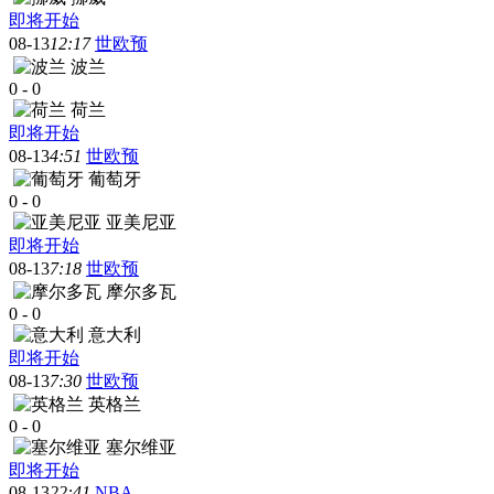
即将开始
08-13
12:17
世欧预
波兰
0
-
0
荷兰
即将开始
08-13
4:51
世欧预
葡萄牙
0
-
0
亚美尼亚
即将开始
08-13
7:18
世欧预
摩尔多瓦
0
-
0
意大利
即将开始
08-13
7:30
世欧预
英格兰
0
-
0
塞尔维亚
即将开始
08-13
22:41
NBA