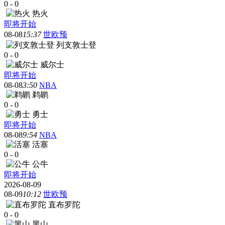
0
-
0
热火
即将开始
08-08
15:37
世欧预
列支敦士登
0
-
0
威尔士
即将开始
08-08
3:50
NBA
鹈鹕
0
-
0
勇士
即将开始
08-08
9:54
NBA
活塞
0
-
0
公牛
即将开始
2026-08-09
08-09
10:12
世欧预
直布罗陀
0
-
0
黑山