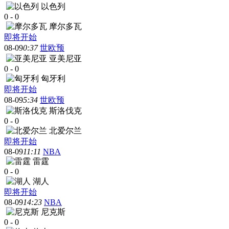
以色列
0
-
0
摩尔多瓦
即将开始
08-09
0:37
世欧预
亚美尼亚
0
-
0
匈牙利
即将开始
08-09
5:34
世欧预
斯洛伐克
0
-
0
北爱尔兰
即将开始
08-09
11:11
NBA
雷霆
0
-
0
湖人
即将开始
08-09
14:23
NBA
尼克斯
0
-
0