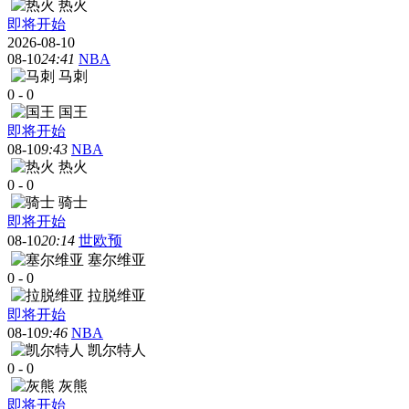
热火
即将开始
2026-08-10
08-10
24:41
NBA
马刺
0
-
0
国王
即将开始
08-10
9:43
NBA
热火
0
-
0
骑士
即将开始
08-10
20:14
世欧预
塞尔维亚
0
-
0
拉脱维亚
即将开始
08-10
9:46
NBA
凯尔特人
0
-
0
灰熊
即将开始