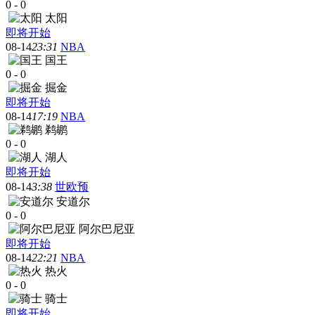
0
-
0
太阳
即将开始
08-14
23:31
NBA
国王
0
-
0
掘金
即将开始
08-14
17:19
NBA
鹈鹕
0
-
0
湖人
即将开始
08-14
3:38
世欧预
安道尔
0
-
0
阿尔巴尼亚
即将开始
08-14
22:21
NBA
热火
0
-
0
骑士
即将开始