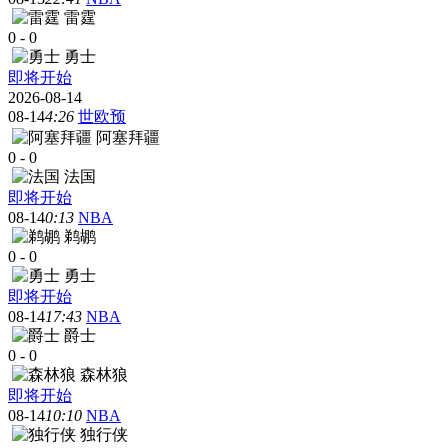
雷霆
0
-
0
勇士
即将开始
2026-08-14
08-14
4:26
世欧预
阿塞拜疆
0
-
0
法国
即将开始
08-14
0:13
NBA
鹈鹕
0
-
0
勇士
即将开始
08-14
17:43
NBA
爵士
0
-
0
森林狼
即将开始
08-14
10:10
NBA
独行侠