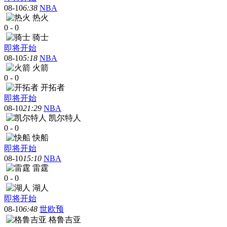
08-10
6:38
NBA
热火
0
-
0
骑士
即将开始
08-10
5:18
NBA
火箭
0
-
0
开拓者
即将开始
08-10
21:29
NBA
凯尔特人
0
-
0
快船
即将开始
08-10
15:10
NBA
雷霆
0
-
0
湖人
即将开始
08-10
6:48
世欧预
格鲁吉亚