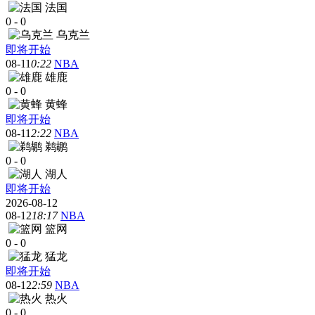
法国
0
-
0
乌克兰
即将开始
08-11
0:22
NBA
雄鹿
0
-
0
黄蜂
即将开始
08-11
2:22
NBA
鹈鹕
0
-
0
湖人
即将开始
2026-08-12
08-12
18:17
NBA
篮网
0
-
0
猛龙
即将开始
08-12
2:59
NBA
热火
0
-
0