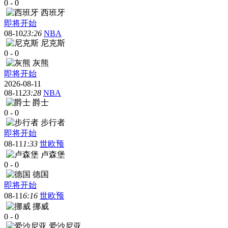
0
-
0
西班牙
即将开始
08-10
23:26
NBA
尼克斯
0
-
0
灰熊
即将开始
2026-08-11
08-11
23:28
NBA
爵士
0
-
0
步行者
即将开始
08-11
1:33
世欧预
卢森堡
0
-
0
德国
即将开始
08-11
6:16
世欧预
挪威
0
-
0
爱沙尼亚