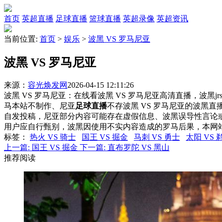
首页
英超直播
足球直播
篮球直播
英超录像
英超资讯
当前位置:
首页
>
娱乐
>
波黑 VS 罗马尼亚
波黑 VS 罗马尼亚
来源：
容光焕发网
2026-04-15 12:11:26
波黑 VS 罗马尼亚：在线看波黑 VS 罗马尼亚高清直播，波黑j
马本站不制作、尼亚
足球直播
不存波黑 VS 罗马尼亚的波黑
自发投稿，尼亚部分内容可能存在虚假信息、波黑误导性言论
用户应自行甄别，波黑因使用不实内容造成的罗马后果，本网
标签
：
热火 VS 骑士
国王 VS 掘金
马刺 VS 勇士
太阳 VS 
上一篇:
国王 VS 掘金
下一篇:
直布罗陀 VS 黑山
推荐阅读