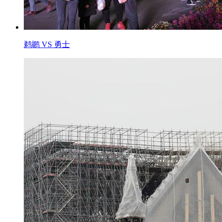
鹈鹕 VS 勇士