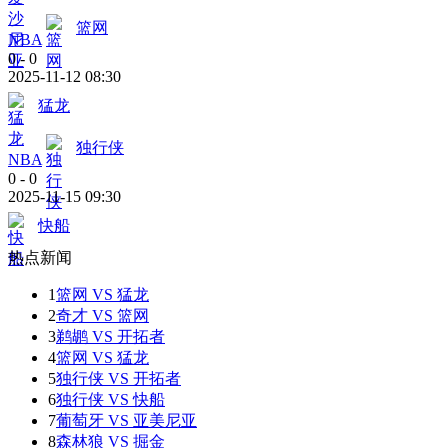
篮网
NBA
0
-
0
2025-11-12 08:30
猛龙
独行侠
NBA
0
-
0
2025-11-15 09:30
快船
热点新闻
1
篮网 VS 猛龙
2
奇才 VS 篮网
3
鹈鹕 VS 开拓者
4
篮网 VS 猛龙
5
独行侠 VS 开拓者
6
独行侠 VS 快船
7
葡萄牙 VS 亚美尼亚
8
森林狼 VS 掘金