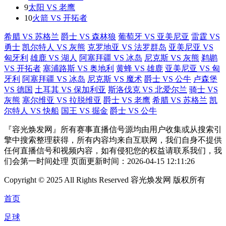
9
太阳 VS 老鹰
10
火箭 VS 开拓者
希腊 VS 苏格兰
爵士 VS 森林狼
葡萄牙 VS 亚美尼亚
雷霆 VS
勇士
凯尔特人 VS 灰熊
克罗地亚 VS 法罗群岛
亚美尼亚 VS
匈牙利
雄鹿 VS 湖人
阿塞拜疆 VS 冰岛
尼克斯 VS 灰熊
鹈鹕
VS 开拓者
塞浦路斯 VS 奥地利
黄蜂 VS 雄鹿
亚美尼亚 VS 匈
牙利
阿塞拜疆 VS 冰岛
尼克斯 VS 魔术
爵士 VS 公牛
卢森堡
VS 德国
土耳其 VS 保加利亚
斯洛伐克 VS 北爱尔兰
骑士 VS
灰熊
塞尔维亚 VS 拉脱维亚
爵士 VS 老鹰
希腊 VS 苏格兰
凯
尔特人 VS 快船
国王 VS 掘金
爵士 VS 公牛
『容光焕发网』所有赛事直播信号源均由用户收集或从搜索引
擎中搜索整理获得，所有内容均来自互联网，我们自身不提供
任何直播信号和视频内容，如有侵犯您的权益请联系我们，我
们会第一时间处理 页面更新时间：2026-04-15 12:11:26
Copyright © 2025 All Rights Reserved 容光焕发网 版权所有
首页
足球