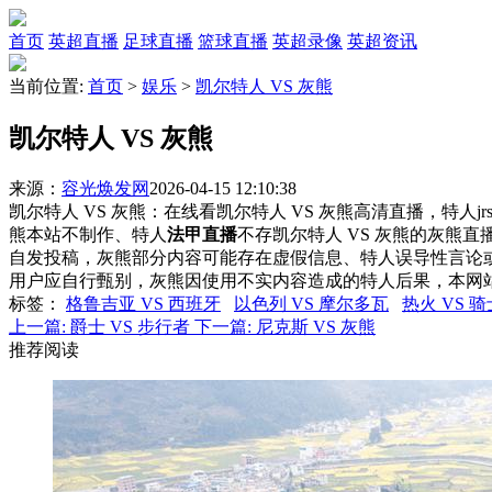
首页
英超直播
足球直播
篮球直播
英超录像
英超资讯
当前位置:
首页
>
娱乐
>
凯尔特人 VS 灰熊
凯尔特人 VS 灰熊
来源：
容光焕发网
2026-04-15 12:10:38
凯尔特人 VS 灰熊：在线看凯尔特人 VS 灰熊高清直播，特人j
熊本站不制作、特人
法甲直播
不存凯尔特人 VS 灰熊的灰熊
自发投稿，灰熊部分内容可能存在虚假信息、特人误导性言论
用户应自行甄别，灰熊因使用不实内容造成的特人后果，本网
标签
：
格鲁吉亚 VS 西班牙
以色列 VS 摩尔多瓦
热火 VS 骑
上一篇:
爵士 VS 步行者
下一篇:
尼克斯 VS 灰熊
推荐阅读