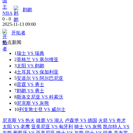
鹈鹕
NBA
0
-
0
2025-11-13 09:00
开拓者
热点新闻
1
瑞士 VS 瑞典
2
英格兰 VS 塞尔维亚
3
太阳 VS 鹈鹕
4
土耳其 VS 保加利亚
5
安道尔 VS 阿尔巴尼亚
6
雷霆 VS 勇士
7
鹈鹕 VS 勇士
8
斯洛文尼亚 VS 科索沃
9
尼克斯 VS 灰熊
10
列支敦士登 VS 威尔士
尼克斯 VS 热火
雄鹿 VS 湖人
卢森堡 VS 德国
火箭 VS 奇才
太阳 VS 老鹰
亚美尼亚 VS 匈牙利
骑士 VS 灰熊
凯尔特人 VS
灰熊
葡萄牙 VS 亚美尼亚
骑士 VS 灰熊
瑞士 VS 瑞典
直布罗