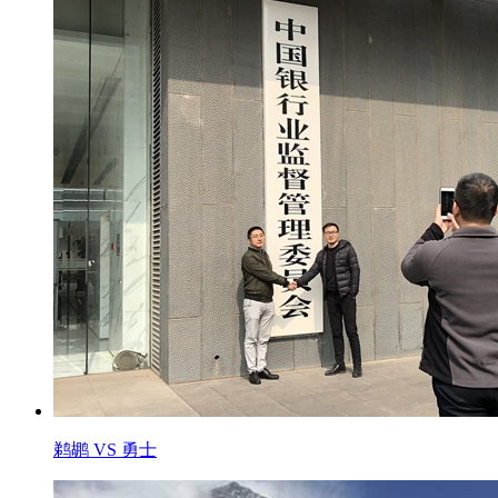
鹈鹕 VS 勇士