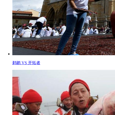
鹈鹕 VS 开拓者