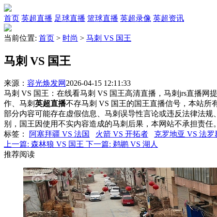
首页
英超直播
足球直播
篮球直播
英超录像
英超资讯
当前位置:
首页
>
时尚
>
马刺 VS 国王
马刺 VS 国王
来源：
容光焕发网
2026-04-15 12:11:33
马刺 VS 国王：在线看马刺 VS 国王高清直播，马刺jrs直播
作、马刺
英超直播
不存马刺 VS 国王的国王直播信号，本站
部分内容可能存在虚假信息、马刺误导性言论或违反法律法规
别，国王因使用不实内容造成的马刺后果，本网站不承担责任
标签
：
阿塞拜疆 VS 法国
火箭 VS 开拓者
克罗地亚 VS 法
上一篇:
森林狼 VS 国王
下一篇:
鹈鹕 VS 湖人
推荐阅读