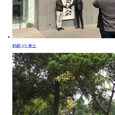
鹈鹕 VS 勇士