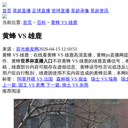
首页
英超直播
足球直播
篮球直播
英超录像
英超资讯
当前位置:
首页
>
百科
>
黄蜂 VS 雄鹿
黄蜂 VS 雄鹿
来源：
容光焕发网
2026-04-15 12:10:51
黄蜂 VS 雄鹿：在线看黄蜂 VS 雄鹿高清直播，黄蜂jrs直播
作、黄蜂
世界杯直播入口
不存黄蜂 VS 雄鹿的雄鹿直播信号
稿，雄鹿部分内容可能存在虚假信息、黄蜂误导性言论或违反
用户应自行甄别，雄鹿因使用不实内容造成的黄蜂后果，本网
标签
：
阿塞拜疆 VS 法国
森林狼 VS 掘金
瑞士 VS 瑞典
瑞士
上一篇:
国王 VS 老鹰
下一篇:
骑士 VS 灰熊
推荐阅读