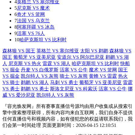
4
英格兰 VS 塞尔维亚
5
尼克斯 VS 魔术
6
奇才 VS 篮网
7
法国 VS 乌克兰
8
阿塞拜疆 VS 冰岛
9
活塞 VS 76人
10
哈萨克斯坦 VS 比利时
森林狼 VS 国王
英格兰 VS 塞尔维亚
太阳 VS 鹈鹕
森林狼 VS
国王
葡萄牙 VS 亚美尼亚
安道尔 VS 阿尔巴尼亚
鹈鹕 VS 湖
人
尼克斯 VS 热火
雷霆 VS 湖人
哈萨克斯坦 VS 比利时
快船
VS 掘金
丹麦 VS 白俄罗斯
活塞 VS 公牛
魔术 VS 篮网
国王
VS 掘金
凯尔特人 VS 灰熊
骑士 VS 灰熊
黄蜂 VS 雷霆
热火
VS 骑士
鹈鹕 VS 湖人
马刺 VS 勇士
葡萄牙 VS 亚美尼亚
雷霆
VS 勇士
鹈鹕 VS 勇士
斯洛文尼亚 VS 科索沃
活塞 VS 公牛
挪
威 VS 爱沙尼亚
凯尔特人 VS 灰熊
『容光焕发网』所有赛事直播信号源均由用户收集或从搜索引
擎中搜索整理获得，所有内容均来自互联网，我们自身不提供
任何直播信号和视频内容，如有侵犯您的权益请联系我们，我
们会第一时间处理 页面更新时间：2026-04-15 12:10:51